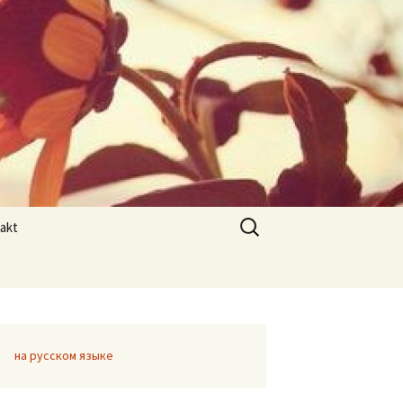
Otsi:
akt
на русском языке