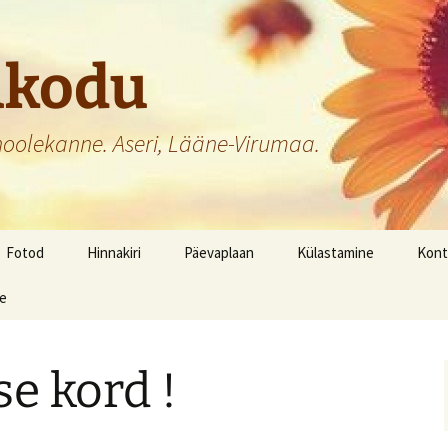
akodu
hoolekanne. Aseri, Lääne-Virumaa.
Fotod
Hinnakiri
Päevaplaan
Külastamine
Kont
ne
e kord !