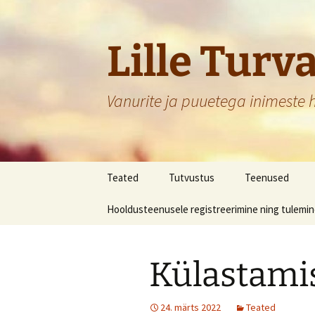
Lille Turv
Vanurite ja puuetega inimeste 
Liigu
Teated
Tutvustus
Teenused
sisu
juurde
Hooldusteenusele registreerimine ning tulemi
Külastamis
24. märts 2022
Teated