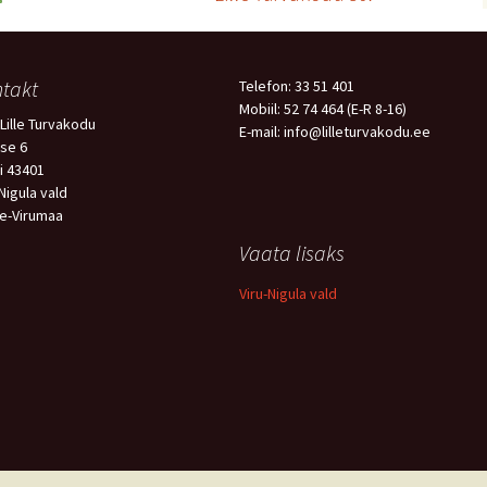
takt
Telefon: 33 51 401
Mobiil: 52 74 464 (E-R 8-16)
Lille Turvakodu
E-mail: info@lilleturvakodu.ee
se 6
i 43401
-Nigula vald
e-Virumaa
Vaata lisaks
Viru-Nigula vald