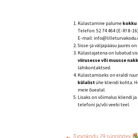
Külastamine palume
kokku 
Telefon: 52 74 464 (E-R! 8-16
E-mail: info@lilleturvakodu.
Sisse-ja väljapääsu juures on
Külastajatena on lubatud sis
viirusesse või muusse nak
lähikontaktsed.
Külastamiseks on eraldi ruum
külalist
ühe kliendi kohta. 
meie õuealal.
Lisaks on võimalus kliendi j
telefoni ja/või veebi teel.
←
Turvakodu 29 sünnipäev