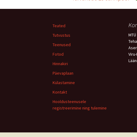
Postituste
töölaud
Kon
Teated
MTÜ 
Tutvustus
Teha
Teenused
Aser
Fotod
Viru
Lään
Hinnakiri
Päevaplaan
Külastamine
Kontakt
Hooldusteenusele
registreerimine ning tulemine