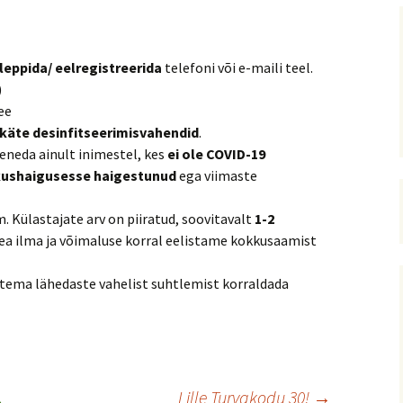
leppida/ eelregistreerida
telefoni või e-maili teel.
)
ee
käte desinfitseerimisvahendid
.
eneda ainult inimestel, kes
ei ole COVID-19
kushaigusesse haigestunud
ega viimaste
. Külastajate arv on piiratud, soovitavalt
1-2
Hea ilma ja võimaluse korral eelistame kokkusaamist
a tema lähedaste vahelist suhtlemist korraldada
Lille Turvakodu 30!
→